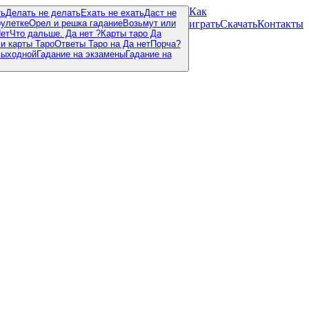
Как
ть
Делать не делать
Ехать не ехать
Даст не
рулетке
Орел и решка гадание
Возьмут или
играть
Скачать
Контакты
Нет
Что дальше. Да нет ?
Карты таро Да
ли карты Таро
Ответы Таро на Да нет
Порча?
выходной
Гадание на экзамены
Гадание на