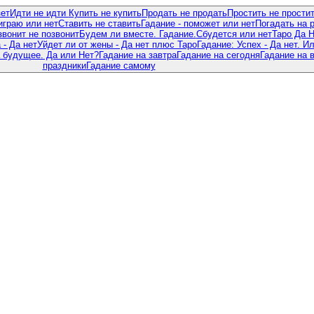
зет
Идти не идти
Купить не купить
Продать не продать
Простить не прости
граю или нет
Ставить не ставить
Гадание - поможет или нет
Погадать на 
звонит не позвонит
Будем ли вместе. Гадание.
Сбудется или нет
Таро Да 
- Да нет
Уйдет ли от жены - Да нет плюс Таро
Гадание: Успех - Да нет. И
 будущее. Да или Нет?
Гадание на завтра
Гадание на сегодня
Гадание на 
праздники
Гадание самому