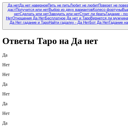
Да нет
Да нет наверное
Пить не пить
Любит не любит
Повезет не пове
даст
Получится или нет
Выбор из двух вариантов
Колесо фортуны
Выи
нет
Сделать или нет
Заводить или нет
Стоит ли брать
Гадание - по
Нет
Отношения Да Нет
Бесплатное Да нет и Таро
Вернется ли мужчина 
Да Нет гадание и Таро
Найти гадалку - Да Нет
Бот Да Нет
Гадание на
Ответы Таро на Да нет
Да
Нет
Нет
Да
Нет
Да
Нет
Да