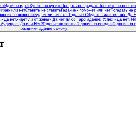
зет
Идти не идти
Купить не купить
Продать не продать
Простить не прости
граю или нет
Ставить не ставить
Гадание - поможет или нет
Погадать на 
звонит не позвонит
Будем ли вместе. Гадание.
Сбудется или нет
Таро Да 
- Да нет
Уйдет ли от жены - Да нет плюс Таро
Гадание: Успех - Да нет. И
 будущее. Да или Нет?
Гадание на завтра
Гадание на сегодня
Гадание на 
праздники
Гадание самому
т