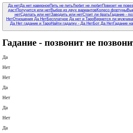
Да нет
Да нет наверное
Пить не пить
Любит не любит
Повезет не пове
даст
Получится или нет
Выбор из двух вариантов
Колесо фортуны
Выи
нет
Сделать или нет
Заводить или нет
Стоит ли брать
Гадание - по
Нет
Отношения Да Нет
Бесплатное Да нет и Таро
Вернется ли мужчина 
Да Нет гадание и Таро
Найти гадалку - Да Нет
Бот Да Нет
Гадание на
Гадание - позвонит не позвони
Да
Нет
Нет
Да
Нет
Да
Нет
Да