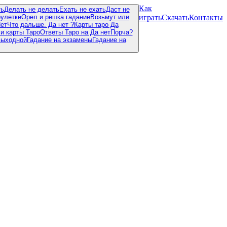
Как
ть
Делать не делать
Ехать не ехать
Даст не
рулетке
Орел и решка гадание
Возьмут или
играть
Скачать
Контакты
Нет
Что дальше. Да нет ?
Карты таро Да
ли карты Таро
Ответы Таро на Да нет
Порча?
выходной
Гадание на экзамены
Гадание на